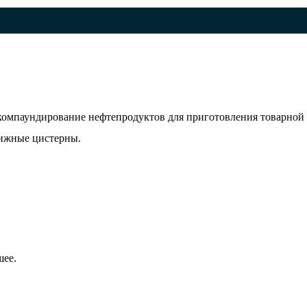
компаундирование нефтепродуктов для приготовления товарной
вижные цистерны.
шее.