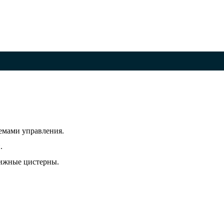
емами управления.
.
вижные цистерны.